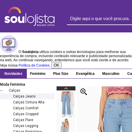
O
Soulojista
utiliza cookies e outras tecnologias para melhorar sua
experiência de compra, incluindo conteúdo relevante e publicidade personalizada
na web. Ao continuar navegando, entendemos que você está ciente e de acordo.
OK
Veja nossa
Política de Cookies
.
Novidades
Feminino
Plus Size
Evangélica
Masculino
Ca
Moda Feminina
Calças
Calças Jeans
Calças Cintura Alta
Calças Comfort
Calças Cropped
Calças Flare
Calças Legging
Calças Pantalona