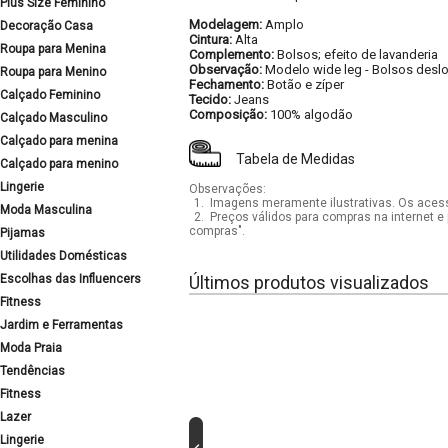
Plus Size Feminino
Modelagem:
Amplo
Decoração Casa
Cintura:
Alta
Roupa para Menina
Complemento:
Bolsos; efeito de lavanderia
Observação:
Modelo wide leg
-
Bolsos desl
Roupa para Menino
Fechamento:
Botão e zíper
Calçado Feminino
Tecido:
Jeans
Composição:
100% algodão
Calçado Masculino
Calçado para menina
Tabela de Medidas
Calçado para menino
Lingerie
Observações:
1.
Imagens meramente ilustrativas. Os acess
Moda Masculina
2.
Preços válidos para compras na internet e 
compras".
Pijamas
Utilidades Domésticas
Escolhas das Influencers
Últimos produtos visualizados
Fitness
Jardim e Ferramentas
Moda Praia
Tendências
Fitness
Lazer
Lingerie