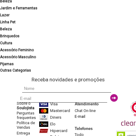
Beleza
Jardim e Ferramentas
Lazer
Linha Pet
Beleza
Brinquedos
Cultura
Acessório Feminino
Acessório Masculino
Pijamas
Outras Categorias
Receba novidades e promoções
Sobre o
Visa
Atendimento
Soulojista
Mastercard
Chat On-line
Perguntas
E-mail
Diners
frequentes
Política de
Elo
Vendas
Telefones
Hipercard
Entrega
Todo