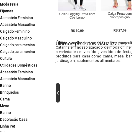
Moda Praia
Pijamas
Calça Preta com
Calça Legging Preta com
Sobreposição
Cós Largo
Acessório Feminino
Acessório Masculino
R$ 27,09
R$ 60,99
Calçado Feminino
Calçado Masculino
Últimos produtos visualizados
Lojista o melhor da moda feminina, masculi
Calçado para menina
Catarina em nosso atacado de moda online e
a variedade em vestidos, vestidos de fest
Calçado para menino
produtos para casa como cama, mesa, banh
Cultura
jardinagem, suplementos alimentares.
Utilidades Domésticas
Acessório Feminino
Acessório Masculino
Banho
Brinquedos
Cama
Mesa
Banho
Decoração Casa
Linha Pet