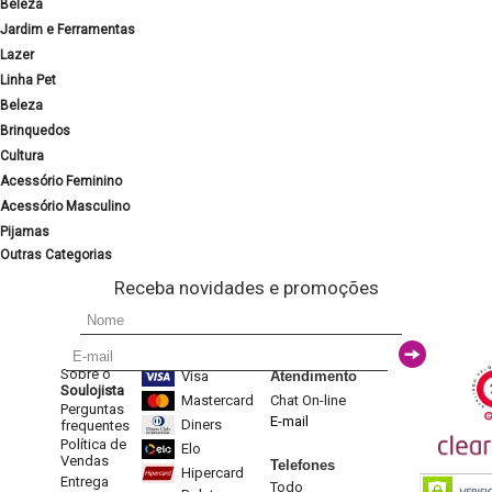
Beleza
Jardim e Ferramentas
Lazer
Linha Pet
Beleza
Brinquedos
Cultura
Acessório Feminino
Acessório Masculino
Pijamas
Outras Categorias
Receba novidades e promoções
Sobre o
Visa
Atendimento
Soulojista
Mastercard
Chat On-line
Perguntas
E-mail
Diners
frequentes
Política de
Elo
Vendas
Telefones
Hipercard
Entrega
Todo