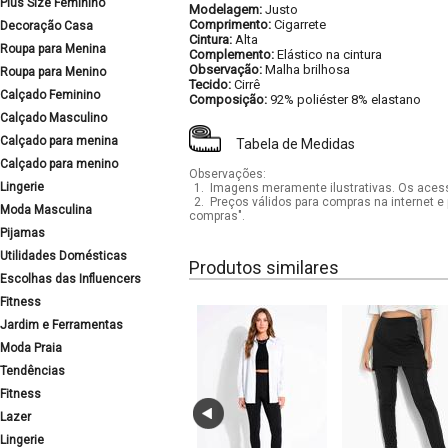
Plus Size Feminino
Modelagem:
Justo
Comprimento:
Cigarrete
Decoração Casa
Cintura:
Alta
Roupa para Menina
Complemento:
Elástico na cintura
Observação:
Malha brilhosa
Roupa para Menino
Tecido:
Cirrê
Calçado Feminino
Composição:
92% poliéster 8% elastano
Calçado Masculino
Calçado para menina
Tabela de Medidas
Calçado para menino
Observações:
Lingerie
1.
Imagens meramente ilustrativas. Os acess
2.
Preços válidos para compras na internet e 
Moda Masculina
compras".
Pijamas
Utilidades Domésticas
Produtos similares
Escolhas das Influencers
Fitness
Jardim e Ferramentas
Moda Praia
Tendências
Fitness
Lazer
Lingerie