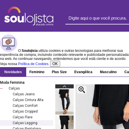
O
Soulojista
utiliza cookies e outras tecnologias para melhorar sua
experiência de compra, incluindo conteúdo relevante e publicidade personalizada
na web. Ao continuar navegando, entendemos que você está ciente e de acordo.
OK
Veja nossa
Política de Cookies
.
Novidades
Feminino
Plus Size
Evangélica
Masculino
Ca
Moda Feminina
Calças
Calças Jeans
Calças Cintura Alta
Calças Comfort
Calças Cropped
Calças Flare
Calças Legging
Calças Pantalona