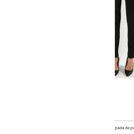
-
-
-
-
+
+
+
P
M
G
GG
COMPRAR
pada de poliéster com elastano. Cós largo moldado. Cintura alta.