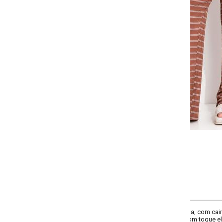
Selecione a quantidade para cada tamanho:
-
-
-
-
+
+
+
P
M
G
GG
COMPRAR
, com caimento leve, bolsos laterais e cintura com elástico. Confortável e ver
m toque elegante.