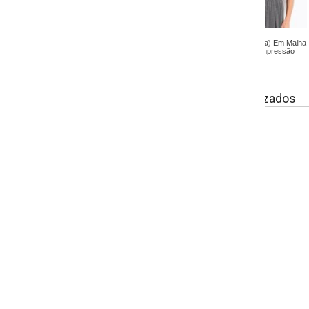
ta) Em Malha
pressão
izados