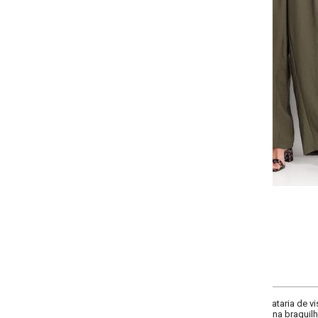
Selecione a quantidade para cada tamanho:
-
-
-
-
+
+
+
38
40
42
44
-
-
-
+
+
+
50
52
54
COMPRAR
ataria de viscose verde escuro, com cintura alta e pregas profundas frontais.
na braguilha e botão interno. Modelagem ampla e fluida, garantindo elegânci