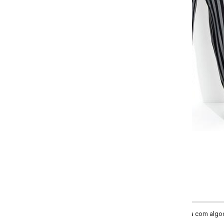
-
-
-
+
+
+
PP
P
M
G
-
+
XXG
COMPRAR
a com algodão. Cintura alta com elástico largo para sustentação. Modelagem 