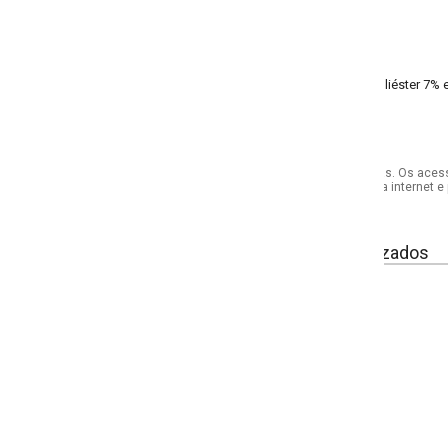
liéster 7% elastano
s. Os acessórios utilizados na produção das fotos não acompanham o produto.
internet e por telefone. Em caso de divergência, o preço válido será sempre aq
izados