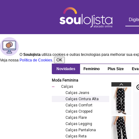
O
Soulojista
utiliza cookies e outras tecnologias para melhorar sua e
OK
Veja nossa
Política de Cookies
.
Novidades
Feminino
Plus Size
Eva
Moda Feminina
Calças
Calças Jeans
Calças Cintura Alta
Calças Comfort
Calças Cropped
Calças Flare
Calças Legging
Calças Pantalona
Calças Reta