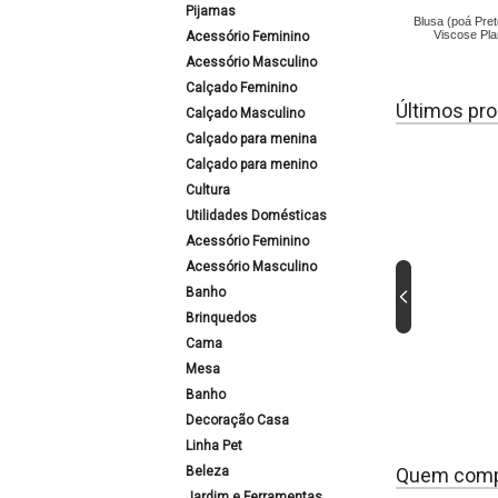
Pijamas
Blusa (poá Pre
Viscose Pla
Acessório Feminino
Acessório Masculino
Calçado Feminino
Últimos pro
Calçado Masculino
Calçado para menina
Calçado para menino
Cultura
Utilidades Domésticas
Acessório Feminino
Acessório Masculino
Banho
Brinquedos
Cama
Mesa
Banho
Decoração Casa
Linha Pet
Beleza
Quem comp
Jardim e Ferramentas