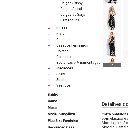
Calças Skinny
Calças Social
Calças de Sarja
Pantacourts
Blusas
Body
Camisas
Casacos Femininos
Coletes
Conjuntos
Gestantes e Amamentação
Macacões
Saias
Shorts
Vestidos
Banho
Cama
Detalhes d
Mesa
Calça pantalona
Moda Evangélica
com elástico e 
Plus Size Feminino
Modelagem: So
Modelo: Pantal
Decoração Casa