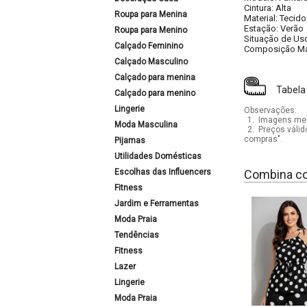
Cintura: Alta
Roupa para Menina
Material: Tecid
Estação: Verão
Roupa para Menino
Situação de Uso
Calçado Feminino
Composição Mate
Calçado Masculino
Calçado para menina
Tabela
Calçado para menino
Lingerie
Observações:
1.
Imagens mera
Moda Masculina
2.
Preços válid
compras".
Pijamas
Utilidades Domésticas
Escolhas das Influencers
Combina c
Fitness
Jardim e Ferramentas
Moda Praia
Tendências
Fitness
Lazer
Lingerie
Moda Praia