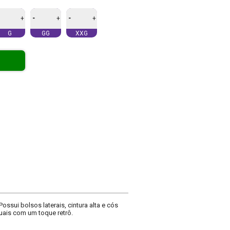
-
-
+
+
+
G
GG
XXG
sui bolsos laterais, cintura alta e cós
uais com um toque retrô.