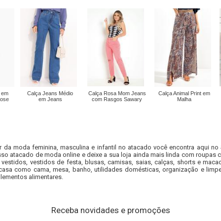
 em
Calça Jeans Médio
Calça Rosa Mom Jeans
Calça Animal Print em
cose
em Jeans
com Rasgos Sawary
Malha
r da moda feminina, masculina e infantil no atacado você encontra aqui no
so atacado de moda online e deixe a sua loja ainda mais linda com roupas c
 vestidos, vestidos de festa, blusas, camisas, saias, calças, shorts e m
casa como cama, mesa, banho, utilidades domésticas, organização e limpe
lementos alimentares.
Receba novidades e promoções