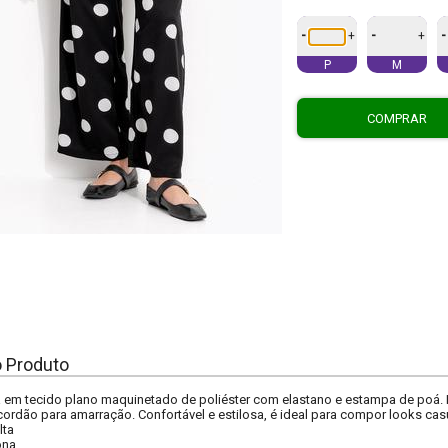
-
-
-
+
+
P
M
COMPRAR
o Produto
 em tecido plano maquinetado de poliéster com elastano e estampa de poá. Pos
cordão para amarração. Confortável e estilosa, é ideal para compor looks cas
lta
ona