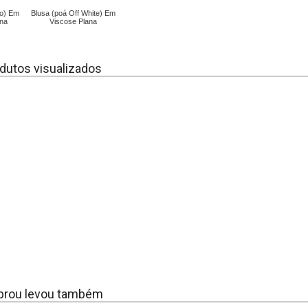
to) Em
Blusa (poá Off White) Em
na
Viscose Plana
dutos visualizados
rou levou também