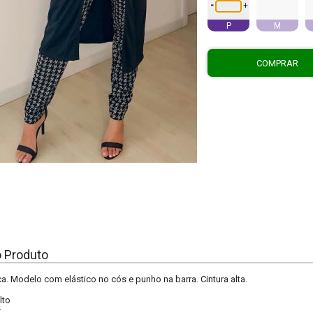
-
+
P
M
COMPRAR
o Produto
a. Modelo com elástico no cós e punho na barra. Cintura alta.
lto
r