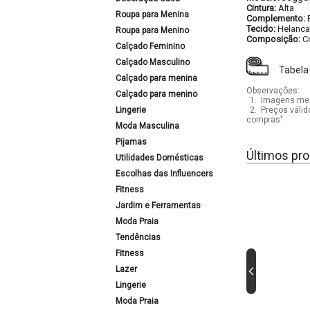
Cintura:
Alta
Roupa para Menina
Complemento:
Tecido:
Helanca
Roupa para Menino
Composição:
C
Calçado Feminino
Calçado Masculino
Tabela
Calçado para menina
Observações:
Calçado para menino
1.
Imagens mera
Lingerie
2.
Preços válid
compras".
Moda Masculina
Pijamas
Últimos pro
Utilidades Domésticas
Escolhas das Influencers
Fitness
Jardim e Ferramentas
Moda Praia
Tendências
Fitness
Lazer
Lingerie
Moda Praia