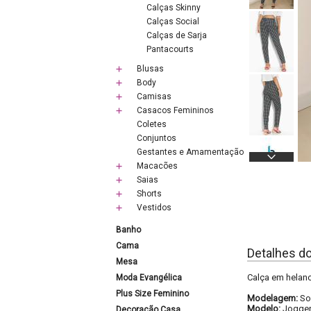
Calças Skinny
Calças Social
Calças de Sarja
Pantacourts
Blusas
Body
Camisas
Casacos Femininos
Coletes
Conjuntos
Gestantes e Amamentação
Macacões
Saias
Shorts
Vestidos
Banho
Cama
Detalhes d
Mesa
Calça em helanc
Moda Evangélica
Plus Size Feminino
Modelagem:
So
Modelo:
Jogge
Decoração Casa