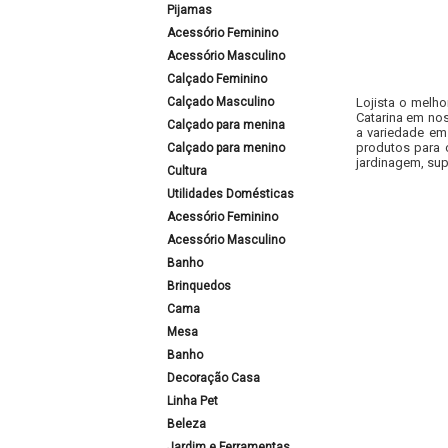
Pijamas
Acessório Feminino
Acessório Masculino
Calçado Feminino
Calçado Masculino
Lojista o melho
Catarina em nos
Calçado para menina
a variedade em
produtos para 
Calçado para menino
jardinagem, sup
Cultura
Utilidades Domésticas
Acessório Feminino
Acessório Masculino
Banho
Brinquedos
Cama
Mesa
Banho
Decoração Casa
Linha Pet
Beleza
Jardim e Ferramentas