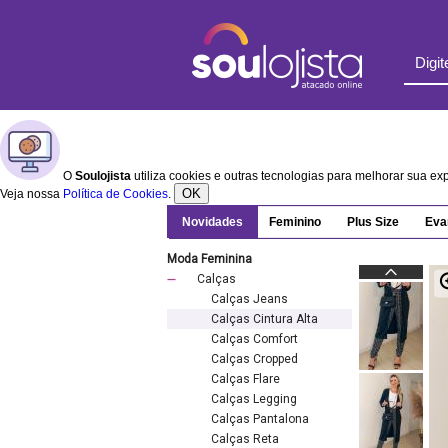
O
Soulojista
utiliza cookies e outras tecnologias para melhorar sua e
OK
Veja nossa
Política de Cookies
.
Novidades
Feminino
Plus Size
Eva
Moda Feminina
Calças
Calças Jeans
Calças Cintura Alta
Calças Comfort
Calças Cropped
Calças Flare
Calças Legging
Calças Pantalona
Calças Reta