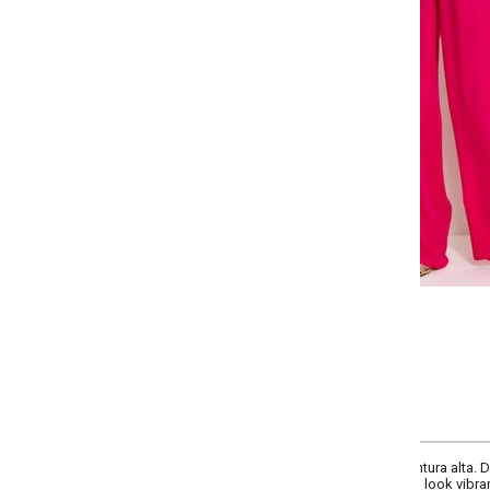
-
-
-
-
+
+
+
P
M
G
GG
COMPRAR
ura alta. Detalhe de elástico na cintura e bolsos práticos. Feita em viscose p
m look vibrante e moderno.