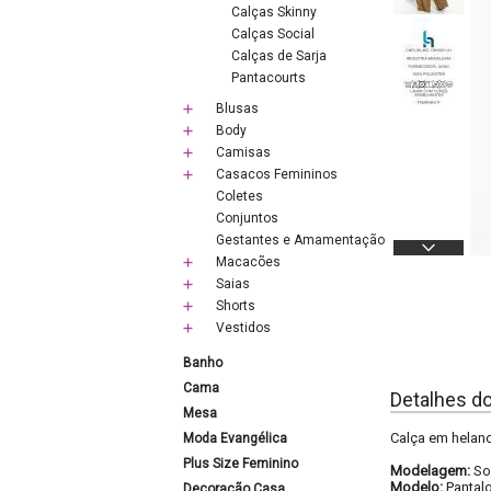
Calças Skinny
Calças Social
Calças de Sarja
Pantacourts
Blusas
Body
Camisas
Casacos Femininos
Coletes
Conjuntos
Gestantes e Amamentação
Macacões
Saias
Shorts
Vestidos
Banho
Cama
Detalhes d
Mesa
Calça em helanc
Moda Evangélica
Plus Size Feminino
Modelagem:
So
Modelo:
Pantal
Decoração Casa