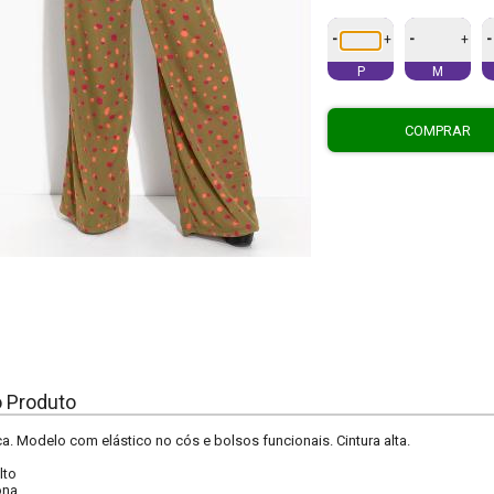
-
-
-
+
+
P
M
COMPRAR
o Produto
a. Modelo com elástico no cós e bolsos funcionais. Cintura alta.
lto
ona