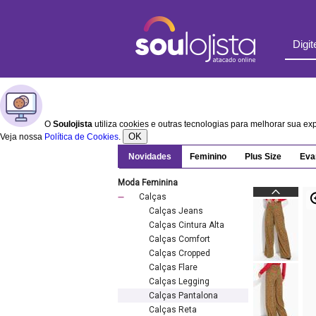
O
Soulojista
utiliza cookies e outras tecnologias para melhorar sua e
OK
Veja nossa
Política de Cookies
.
Novidades
Feminino
Plus Size
Eva
Moda Feminina
Calças
Calças Jeans
Calças Cintura Alta
Calças Comfort
Calças Cropped
Calças Flare
Calças Legging
Calças Pantalona
Calças Reta