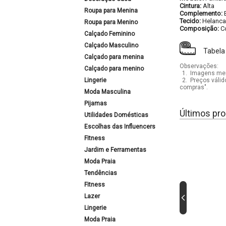
Cintura:
Alta
Roupa para Menina
Complemento:
Tecido:
Helanca
Roupa para Menino
Composição:
C
Calçado Feminino
Calçado Masculino
Tabela
Calçado para menina
Observações:
Calçado para menino
1.
Imagens mera
Lingerie
2.
Preços válid
compras".
Moda Masculina
Pijamas
Últimos pro
Utilidades Domésticas
Escolhas das Influencers
Fitness
Jardim e Ferramentas
Moda Praia
Tendências
Fitness
Lazer
Lingerie
Moda Praia