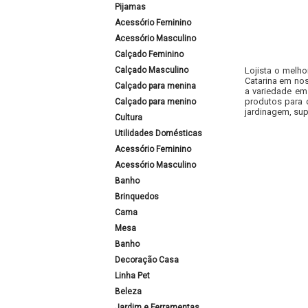
Pijamas
Acessório Feminino
Acessório Masculino
Calçado Feminino
Calçado Masculino
Lojista o melho
Catarina em nos
Calçado para menina
a variedade em
produtos para 
Calçado para menino
jardinagem, sup
Cultura
Utilidades Domésticas
Acessório Feminino
Acessório Masculino
Banho
Brinquedos
Cama
Mesa
Banho
Decoração Casa
Linha Pet
Beleza
Jardim e Ferramentas