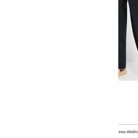
-
+
P
M
G
GG
COMPRAR
sui elástico no cós traseiro, fenda, bolso, cintura média, comprimento cigarret