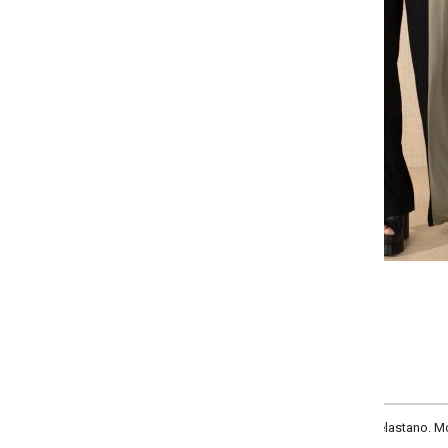
Selecione a quantidade para cada tamanho:
-
+
P
M
G
GG
COMPRAR
astano. Modelo soltinho, cós com elástico nas costas, recorte contrastante n