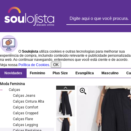
O
Soulojista
utiliza cookies e outras tecnologias para melhorar sua
experiência de compra, incluindo conteúdo relevante e publicidade personalizada
na web. Ao continuar navegando, entendemos que você está ciente e de acordo.
OK
Veja nossa
Política de Cookies
.
Novidades
Feminino
Plus Size
Evangélica
Masculino
Ca
Moda Feminina
Calças
Calças Jeans
Calças Cintura Alta
Calças Comfort
Calças Cropped
Calças Flare
Calças Legging
Calças Pantalona