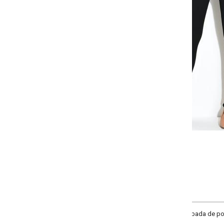
Selecione a quantidade para cada tamanho:
-
+
P
M
G
GG
COMPRAR
a de poliéster com elastano. Cós duplo com elástico largo e fendas na barra