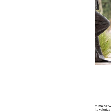
-
-
-
-
+
+
+
P
M
G
GG
COMPRAR
m malha tweed de toque macio, esta peça combina elegância e conforto. S
ta valoriza a silhueta, enquanto o cós com elástico garante ajuste perfeito. I