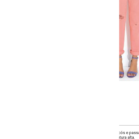
Selecione a quantidade para cada tamanho:
-
-
-
-
+
+
+
36
38
40
42
COMPRAR
ós e passantes, efeito destroyed na frente, bolsos dianteiros decorativos e t
ura alta.