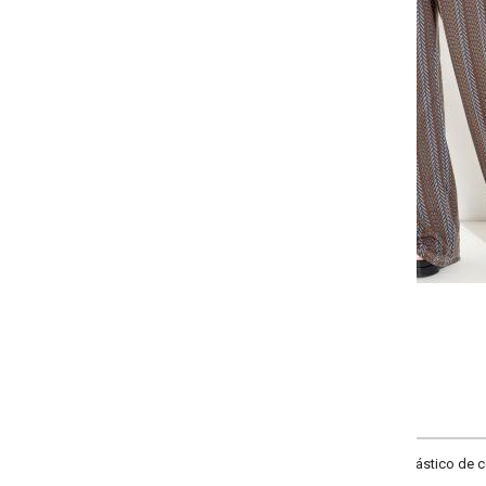
Selecione a quantidade para cada tamanho:
-
-
-
-
+
+
+
P
M
G
GG
COMPRAR
tico de cós e bolsos funcionais. Cintura alta.