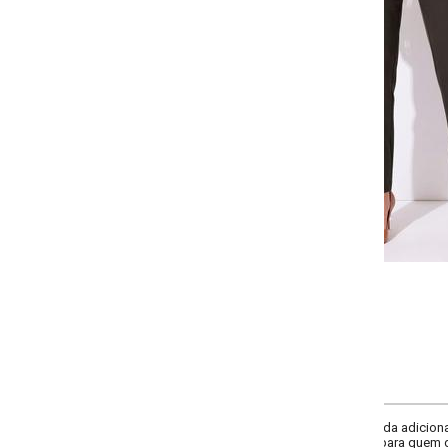
-
-
-
-
+
+
+
38
40
42
44
COMPRAR
da adicional de tecido, um pala sobreposta com detalhes assimétricos, prop
l para quem deseja um toque de originalidade em suas peças de roupa.