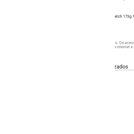
tretch 173g 100% poliéster tela
s. Os acessórios utilizados na produção das fotos não acompanham o produto.
internet e por telefone. Em caso de divergência, o preço válido será sempre aq
izados