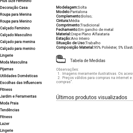
Plus Size Feminino
Modelagem:
Solta
Decoração Casa
Modelo:
Pantalona
Roupa para Menina
Complemento:
Bolso;
Cintura:
Média
Roupa para Menino
Comprimento:
Tradicional
Calçado Feminino
Fechamento:
Em gancho de metal
Material:
Crepe Plano Alfaiataria
Calçado Masculino
Estação:
Ano Inteiro
Calçado para menina
Situação de Uso:
Trabalho
Composição Material:
95% Poliéster, 5% Elas
Calçado para menino
Lingerie
Tabela de Medidas
Moda Masculina
Pijamas
Observações:
1.
Imagens meramente ilustrativas. Os acess
Utilidades Domésticas
2.
Preços válidos para compras na internet e 
compras".
Escolhas das Influencers
Fitness
Últimos produtos visualizados
Jardim e Ferramentas
Moda Praia
Tendências
Fitness
Lazer
Lingerie