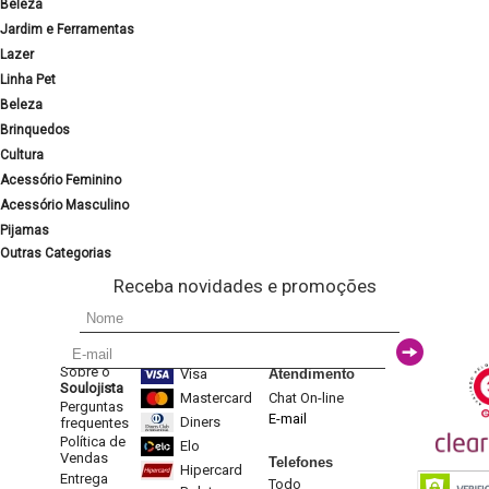
Beleza
Jardim e Ferramentas
Lazer
Linha Pet
Beleza
Brinquedos
Cultura
Acessório Feminino
Acessório Masculino
Pijamas
Outras Categorias
Receba novidades e promoções
Sobre o
Visa
Atendimento
Soulojista
Mastercard
Chat On-line
Perguntas
E-mail
Diners
frequentes
Política de
Elo
Vendas
Telefones
Hipercard
Entrega
Todo