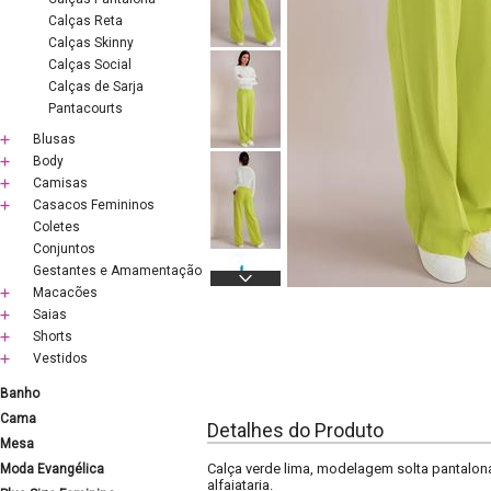
Calças Reta
Calças Skinny
Calças Social
Calças de Sarja
Pantacourts
Blusas
Body
Camisas
Casacos Femininos
Coletes
Conjuntos
Gestantes e Amamentação
Macacões
Saias
Shorts
Vestidos
Banho
Cama
Detalhes do Produto
Mesa
Calça verde lima, modelagem solta pantalona
Moda Evangélica
alfaiataria.