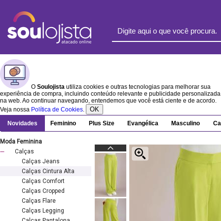
O
Soulojista
utiliza cookies e outras tecnologias para melhorar sua
experiência de compra, incluindo conteúdo relevante e publicidade personalizada
na web. Ao continuar navegando, entendemos que você está ciente e de acordo.
OK
Veja nossa
Política de Cookies
.
Novidades
Feminino
Plus Size
Evangélica
Masculino
Ca
Moda Feminina
Calças
Calças Jeans
Calças Cintura Alta
Calças Comfort
Calças Cropped
Calças Flare
Calças Legging
Calças Pantalona