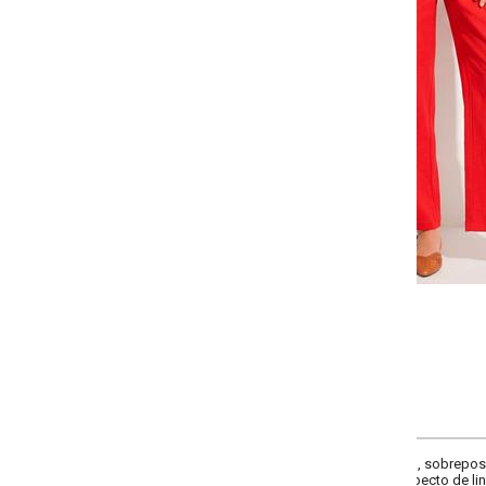
Selecione a quantidade para cada tamanho:
-
-
-
+
+
+
P
M
G
GG
COMPRAR
 sobreposição, detalhe para amarrar com aviamento, cintura alta, comprimen
ecto de linho.