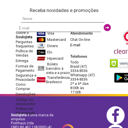
Receba novidades e promoções
Sobre o
Visa
Atendimento
Soulojista
Mastercard
Chat On-line
Perguntas
E-mail
Diners
frequentes
Política de
Elo
Vendas
Telefones
Hipercard
Entrega
Todo
Boleto
Formas de
Brasil (47)
bancário à
Pagamento
3334-8336
vista e a prazo
Whatsapp (47)
Segurança e
Transferência
3334-8336
Privacidade
Bradesco
2ª a 6ª das
Como
8:00h às
Comprar
17:00h
Devoluções
Código do
consumidor
Política de
Privacidade
Soulojista
é uma marca da
empresa:
Posthaus Ltda
CNPJ:80.462.138/0001-41