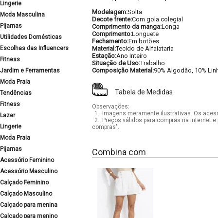
Lingerie
Modelagem:
Solta
Moda Masculina
Decote frente:
Com gola colegial
Pijamas
Comprimento da manga:
Longa
Comprimento:
Longuete
Utilidades Domésticas
Fechamento:
Em botões
Escolhas das Influencers
Material:
Tecido de Alfaiataria
Estação:
Ano Inteiro
Fitness
Situação de Uso:
Trabalho
Composição Material:
90% Algodão, 10% Lin
Jardim e Ferramentas
Moda Praia
Tabela de Medidas
Tendências
Fitness
Observações:
1.
Imagens meramente ilustrativas. Os acess
Lazer
2.
Preços válidos para compras na internet e 
Lingerie
compras".
Moda Praia
Pijamas
Combina com
Acessório Feminino
Acessório Masculino
Calçado Feminino
Calçado Masculino
Calçado para menina
Calçado para menino