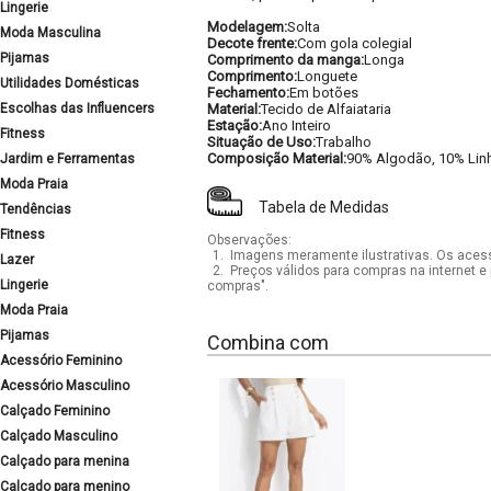
Lingerie
Modelagem:
Solta
Moda Masculina
Decote frente:
Com gola colegial
Pijamas
Comprimento da manga:
Longa
Comprimento:
Longuete
Utilidades Domésticas
Fechamento:
Em botões
Escolhas das Influencers
Material:
Tecido de Alfaiataria
Estação:
Ano Inteiro
Fitness
Situação de Uso:
Trabalho
Composição Material:
90% Algodão, 10% Lin
Jardim e Ferramentas
Moda Praia
Tabela de Medidas
Tendências
Fitness
Observações:
1.
Imagens meramente ilustrativas. Os acess
Lazer
2.
Preços válidos para compras na internet e 
Lingerie
compras".
Moda Praia
Pijamas
Combina com
Acessório Feminino
Acessório Masculino
Calçado Feminino
Calçado Masculino
Calçado para menina
Calçado para menino