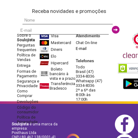
Receba novidades e promoções
Sobre o
Visa
Atendimento
Soulojista
Mastercard
Chat On-line
Perguntas
E-mail
Diners
frequentes
Política de
Elo
Vendas
Telefones
Hipercard
Entrega
Todo
Boleto
Formas de
Brasil (47)
bancário à
Pagamento
3334-8336
vista e a prazo
Whatsapp (47)
Segurança e
Transferência
3334-8336
Privacidade
Bradesco
2ª a 6ª das
Como
8:00h às
Comprar
17:00h
Devoluções
Código do
consumidor
Política de
Privacidade
Soulojista
é uma marca da
empresa:
Posthaus Ltda
CNPJ:80.462.138/0001-41