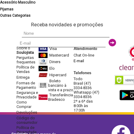
Acessório Masculino
Pijamas
Outras Categorias
Receba novidades e promoções
Sobre o
Visa
Atendimento
Soulojista
Mastercard
Chat On-line
Perguntas
E-mail
Diners
frequentes
Política de
Elo
Vendas
Telefones
Hipercard
Entrega
Todo
Boleto
Formas de
Brasil (47)
bancário à
Pagamento
3334-8336
vista e a prazo
Whatsapp (47)
Segurança e
Transferência
3334-8336
Privacidade
Bradesco
2ª a 6ª das
Como
8:00h às
Comprar
17:00h
Devoluções
Código do
consumidor
Política de
Privacidade