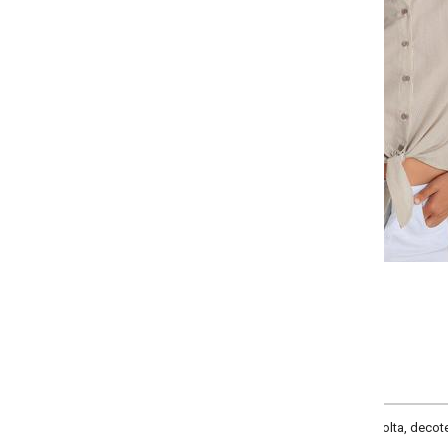
-
-
-
-
+
+
+
P
M
G
GG
COMPRAR
lta, decote frente com gola, manga 3/4 com punho e abertura de botão, poss