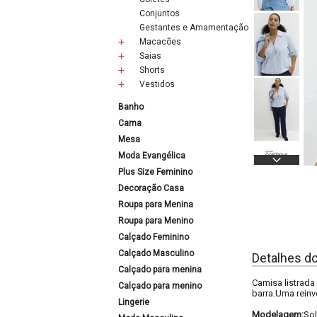
Conjuntos
Gestantes e Amamentação
Macacões
Saias
Shorts
Vestidos
Banho
Cama
Mesa
Moda Evangélica
Plus Size Feminino
Decoração Casa
Roupa para Menina
Roupa para Menino
Calçado Feminino
Calçado Masculino
Detalhes d
Calçado para menina
Camisa listrada
Calçado para menino
barra.Uma reinv
Lingerie
Modelagem:
Sol