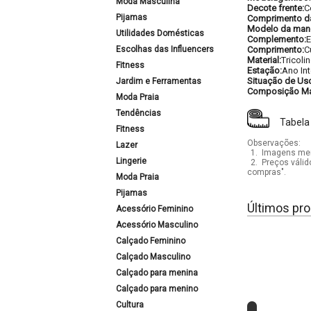
Moda Masculina
Decote frente:
C
Pijamas
Comprimento d
Modelo da man
Utilidades Domésticas
Complemento:
E
Escolhas das Influencers
Comprimento:
C
Material:
Tricoli
Fitness
Estação:
Ano Int
Situação de Us
Jardim e Ferramentas
Composição Mat
Moda Praia
Tendências
Tabela
Fitness
Observações:
Lazer
1.
Imagens mera
Lingerie
2.
Preços válid
compras".
Moda Praia
Pijamas
Últimos pro
Acessório Feminino
Acessório Masculino
Calçado Feminino
Calçado Masculino
Calçado para menina
Calçado para menino
Cultura