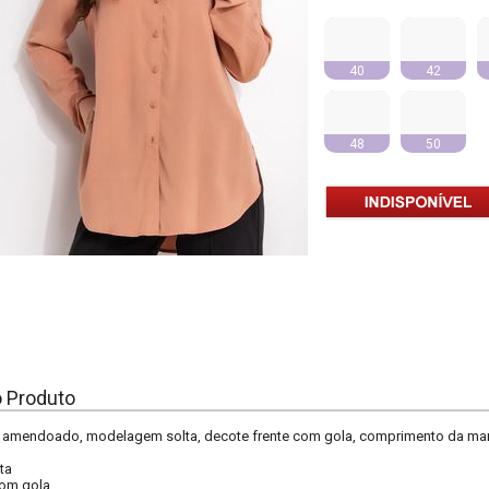
40
42
48
50
o Produto
amendoado, modelagem solta, decote frente com gola, comprimento da manga
ta
om gola