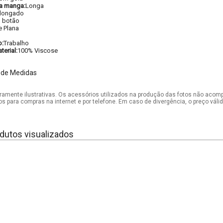
a manga:
Longa
longado
 botão
e Plana
o:
Trabalho
erial:
100% Viscose
 de Medidas
mente ilustrativas. Os acessórios utilizados na produção das fotos não acom
os para compras na internet e por telefone. Em caso de divergência, o preço vál
dutos visualizados