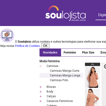
O
Soulojista
utiliza cookies e outras tecnologias para melhorar sua e
OK
Veja nossa
Política de Cookies
.
Novidades
Feminino
Plus Size
Eva
Moda Feminina
Camisas
Camisas Manga Curta
Camisas Manga Longa
Camisas Polo
Blusas
Body
Calças
Casacos Femininos
Coletes