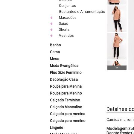
Conjuntos
Gestantes e Amamentação
Macacões
Saias
Shorts
Vestidos
Banho
Cama
Mesa
Moda Evangélica
Plus Size Feminino
Decoração Casa
Roupa para Menina
Roupa para Menino
Calçado Feminino
Calçado Masculino
Detalhes d
Calçado para menina
Camisa marrom 
Calçado para menino
Lingerie
Modelagem:
Sol
Decote frente:
C