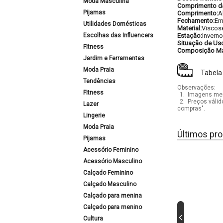
Moda Masculina
Comprimento d
Pijamas
Comprimento:
A
Fechamento:
Em
Utilidades Domésticas
Material:
Viscos
Escolhas das Influencers
Estação:
Inverno
Situação de Us
Fitness
Composição Mat
Jardim e Ferramentas
Moda Praia
Tabela
Tendências
Observações:
Fitness
1.
Imagens mera
2.
Preços válid
Lazer
compras".
Lingerie
Moda Praia
Últimos pro
Pijamas
Acessório Feminino
Acessório Masculino
Calçado Feminino
Calçado Masculino
Calçado para menina
Calçado para menino
Cultura