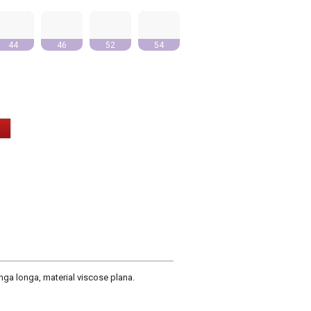
44
46
52
54
 longa, material viscose plana.