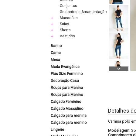
Conjuntos
Gestantes e Amamentação
Macacões
Saias
Shorts
Vestidos
Banho
Cama
Mesa
Moda Evangélica
Plus Size Feminino
Decoração Casa
Roupa para Menina
Roupa para Menino
Calçado Feminino
Calçado Masculino
Detalhes d
Calçado para menina
Camisa polo em
Calçado para menino
Lingerie
Modelagem:
So
Comprimento d