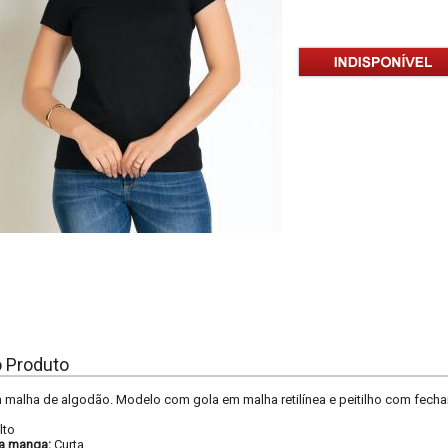
o Produto
 malha de algodão. Modelo com gola em malha retilínea e peitilho com fech
lto
a manga:
Curta