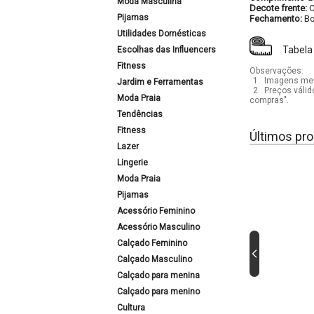
Moda Masculina
Decote frente:
C
Pijamas
Fechamento:
Bo
Utilidades Domésticas
Tabela
Escolhas das Influencers
Fitness
Observações:
1.
Imagens mera
Jardim e Ferramentas
2.
Preços válid
Moda Praia
compras".
Tendências
Fitness
Últimos pro
Lazer
Lingerie
Moda Praia
Pijamas
Acessório Feminino
Acessório Masculino
Calçado Feminino
Calçado Masculino
Calçado para menina
Calçado para menino
Cultura