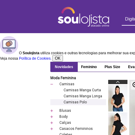
O
Soulojista
utiliza cookies e outras tecnologias para melhorar sua e
OK
Veja nossa
Política de Cookies
.
Novidades
Feminino
Plus Size
Eva
Moda Feminina
Camisas
Camisas Manga Curta
Camisas Manga Longa
Camisas Polo
Blusas
Body
Calças
Casacos Femininos
Coletes