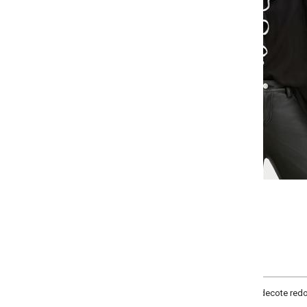
-
-
+
+
P
M
G
GG
COMPRAR
decote redondo, manga longa ampla, possui babado no decote e friso contr