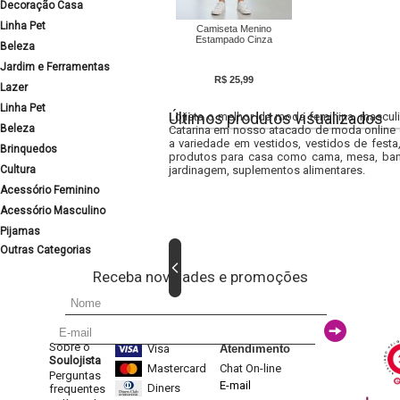
Decoração Casa
Linha Pet
Camiseta Menino
Estampado Cinza
Beleza
Jardim e Ferramentas
R$ 25,99
Lazer
Linha Pet
Últimos produtos visualizados
Lojista o melhor da moda feminina, masculi
Beleza
Catarina em nosso atacado de moda online e
a variedade em vestidos, vestidos de fest
Brinquedos
produtos para casa como cama, mesa, banh
Cultura
jardinagem, suplementos alimentares.
Acessório Feminino
Acessório Masculino
Pijamas
Outras Categorias
Receba novidades e promoções
Sobre o
Visa
Atendimento
Soulojista
Mastercard
Chat On-line
Perguntas
E-mail
Diners
frequentes