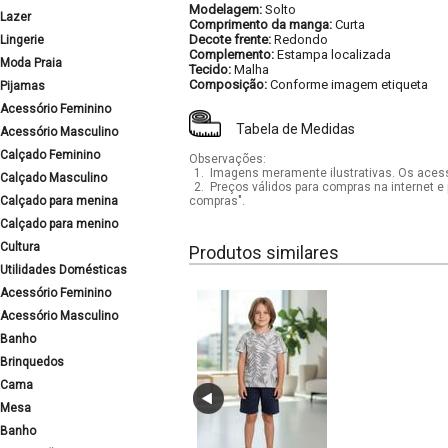
Modelagem:
Solto
Lazer
Comprimento da manga:
Curta
Decote frente:
Redondo
Lingerie
Complemento:
Estampa localizada
Moda Praia
Tecido:
Malha
Composição:
Conforme imagem etiqueta
Pijamas
Acessório Feminino
Tabela de Medidas
Acessório Masculino
Calçado Feminino
Observações:
1.
Imagens meramente ilustrativas. Os acess
Calçado Masculino
2.
Preços válidos para compras na internet e 
Calçado para menina
compras".
Calçado para menino
Cultura
Produtos similares
Utilidades Domésticas
Acessório Feminino
Acessório Masculino
Banho
Brinquedos
Cama
Mesa
Banho