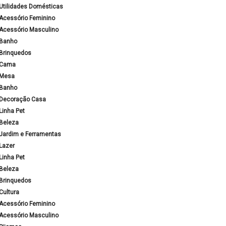
Utilidades Domésticas
Acessório Feminino
Acessório Masculino
Banho
Brinquedos
Cama
Mesa
Banho
Decoração Casa
Linha Pet
Beleza
Jardim e Ferramentas
Lazer
Linha Pet
Beleza
Brinquedos
Cultura
Acessório Feminino
Acessório Masculino