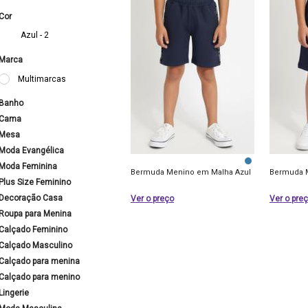
Cor
Azul - 2
Marca
Multimarcas
Banho
Cama
Mesa
Moda Evangélica
Moda Feminina
Bermuda Menino em Malha Azul
Bermuda 
Plus Size Feminino
Decoração Casa
Ver o preço
Ver o pre
Roupa para Menina
Calçado Feminino
Calçado Masculino
Calçado para menina
Calçado para menino
Lingerie