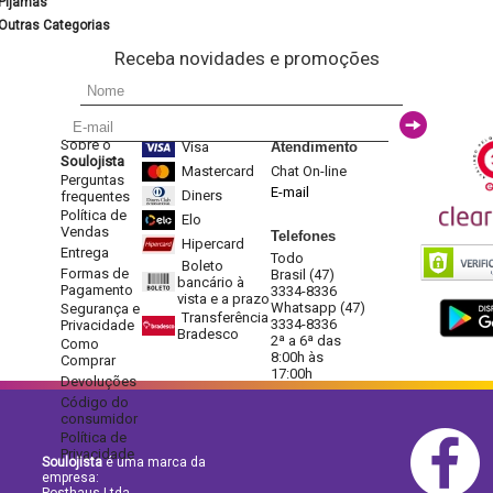
Pijamas
Outras Categorias
Receba novidades e promoções
Sobre o
Visa
Atendimento
Soulojista
Mastercard
Chat On-line
Perguntas
E-mail
Diners
frequentes
Política de
Elo
Vendas
Telefones
Hipercard
Entrega
Todo
Boleto
Formas de
Brasil (47)
bancário à
Pagamento
3334-8336
vista e a prazo
Whatsapp (47)
Segurança e
Transferência
3334-8336
Privacidade
Bradesco
2ª a 6ª das
Como
8:00h às
Comprar
17:00h
Devoluções
Código do
consumidor
Política de
Privacidade
Soulojista
é uma marca da
empresa: