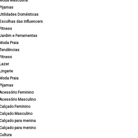
Moda Masculina
Pijamas
Utilidades Domésticas
Escolhas das Influencers
Fitness
Jardim e Ferramentas
Moda Praia
Tendências
Fitness
Lazer
Lingerie
Moda Praia
Pijamas
Acessório Feminino
Acessório Masculino
Calçado Feminino
Calçado Masculino
Calçado para menina
Calçado para menino
Cultura