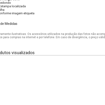
Redondo
Estampa localizada
lha
onforme imagem etiqueta
 de Medidas
mente ilustrativas. Os acessórios utilizados na produção das fotos não acom
os para compras na internet e por telefone. Em caso de divergência, o preço vál
dutos visualizados