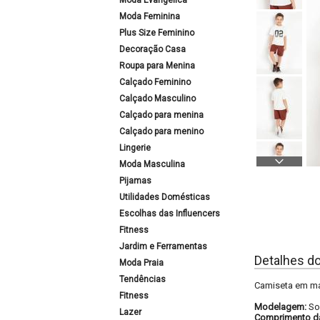
Moda Evangélica
Moda Feminina
Plus Size Feminino
Decoração Casa
Roupa para Menina
Calçado Feminino
Calçado Masculino
Calçado para menina
Calçado para menino
Lingerie
Moda Masculina
Pijamas
Utilidades Domésticas
Escolhas das Influencers
Fitness
Jardim e Ferramentas
Detalhes d
Moda Praia
Tendências
Camiseta em mal
Fitness
Modelagem:
So
Lazer
Comprimento d