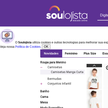
O
Soulojista
utiliza cookies e outras tecnologias para melhorar sua e
OK
Veja nossa
Política de Cookies
.
Novidades
Feminino
Plus Size
Eva
Roupa para Menino
Camisetas
Camisetas Manga Curta
Bermudas
Conjuntos Infantil
Banho
Cama
Mesa