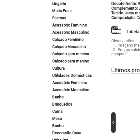
Decote frente:
Lingerie
Complemento:
Moda Praia
Tecido:
Meia ma
Composição:
C
Pijamas
Acessório Feminino
Tabela
Acessório Masculino
Calçado Feminino
Observações:
1.
Imagens mera
Calçado Masculino
2.
Preços válid
Calçado para menina
compras".
Calçado para menino
Cultura
Últimos pro
Utilidades Domésticas
Acessório Feminino
Acessório Masculino
Banho
Brinquedos
Cama
Mesa
Banho
Decoração Casa