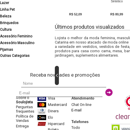
Sintético
Lazer
Linha Pet
R$ 52,09
R$ 80,99
Beleza
Brinquedos
Últimos produtos visualizados
Cultura
Acessório Feminino
Lojista o melhor da moda feminina, masculi
Catarina em nosso atacado de moda online e
Acessório Masculino
a variedade em vestidos, vestidos de fest
Pijamas
produtos para casa como cama, mesa, banh
jardinagem, suplementos alimentares.
Outras Categorias
Receba novidades e promoções
Sobre o
Visa
Atendimento
Soulojista
Mastercard
Chat On-line
Perguntas
E-mail
Diners
frequentes
Política de
Elo
Vendas
Telefones
Hipercard
Entrega
Todo
Boleto