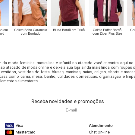
ho em
Colete Boho Caramelo
Blusa Bordô em Tricô
Colete Puffer Bordô
Col
ard
com Bordado
com Zíper Plus Size
r da moda feminina, masculina e infantil no atacado você encontra aqui no
so atacado de moda online e deixe a sua loja ainda mais linda com roupas c
 vestidos, vestidos de festa, blusas, camisas, saias, calças, shorts e m
casa como cama, mesa, banho, utilidades domésticas, organização e limpe
lementos alimentares.
Receba novidades e promoções
Visa
Atendimento
Mastercard
Chat On-line