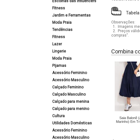
Escolhas das Influencers
Fitness
Tabela
Jardim e Ferramentas
Observações:
Moda Praia
1.
Imagens mera
Tendências
2.
Preços válid
compras".
Fitness
Lazer
Combina c
Lingerie
Moda Praia
Pijamas
Acessório Feminino
Acessório Masculino
Calçado Feminino
Calçado Masculino
Calçado para menina
Calçado para menino
Cultura
Saia Balonê (
Marinho) Em Tri
Utilidades Domésticas
Acessório Feminino
Acessório Masculino