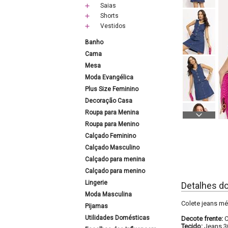
Saias
Shorts
Vestidos
Banho
Cama
Mesa
Moda Evangélica
Plus Size Feminino
Decoração Casa
Roupa para Menina
Roupa para Menino
Calçado Feminino
Calçado Masculino
Calçado para menina
Calçado para menino
Lingerie
Detalhes d
Moda Masculina
Colete jeans mé
Pijamas
Utilidades Domésticas
Decote frente:
C
Tecido:
Jeans 3