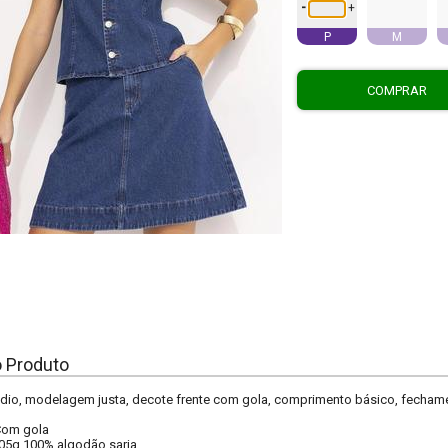
-
+
P
M
COMPRAR
o Produto
dio, modelagem justa, decote frente com gola, comprimento básico, fechame
om gola
05g 100% algodão sarja