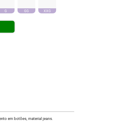
G
GG
XXG
nto em botões, material jeans.