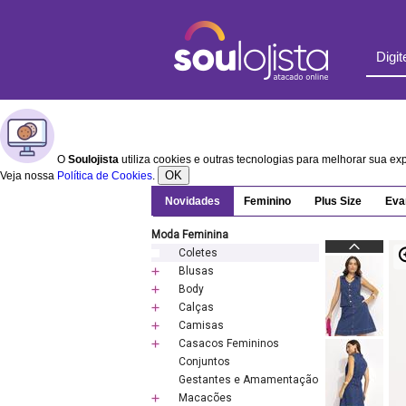
O
Soulojista
utiliza cookies e outras tecnologias para melhorar sua e
OK
Veja nossa
Política de Cookies
.
Novidades
Feminino
Plus Size
Eva
Moda Feminina
Coletes
Blusas
Body
Calças
Camisas
Casacos Femininos
Conjuntos
Gestantes e Amamentação
Macacões