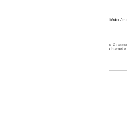
éster / malha 100%poliéster
s. Os acessórios utilizados na produção das fotos não acompanham o produto.
internet e por telefone. Em caso de divergência, o preço válido será sempre aq