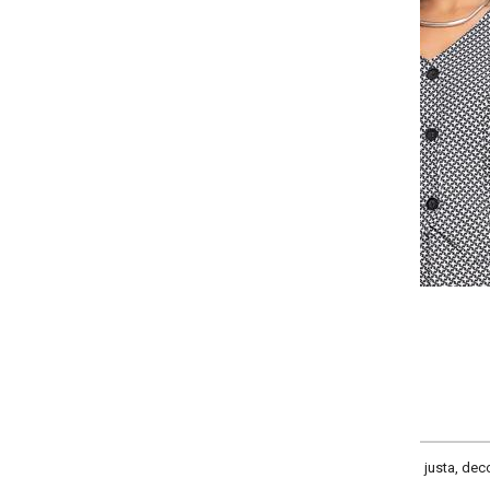
Selecione:
Selecione a quantidade para cada tamanho:
-
-
-
-
+
+
+
P
M
G
GG
COMPRAR
 justa, decote frente v, decote costas redondo, comprimento cropped long,