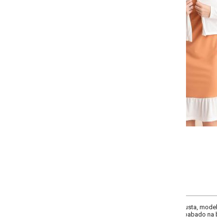
-
-
-
-
+
+
+
P
M
G
GG
COMPRAR
ta, modelo reto, decote frente redondo, decote costas redondo, comprime
ado na barra, recorte central costas, comprimento no joelho, material malha