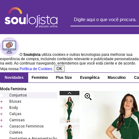
O
Soulojista
utiliza cookies e outras tecnologias para melhorar sua
experiência de compra, incluindo conteúdo relevante e publicidade personalizada
na web. Ao continuar navegando, entendemos que você está ciente e de acordo.
OK
Veja nossa
Política de Cookies
.
Novidades
Feminino
Plus Size
Evangélica
Masculino
Ca
Moda Feminina
Conjuntos
Blusas
Body
Calças
Camisas
Casacos Femininos
Coletes
Gestantes e Amamentação