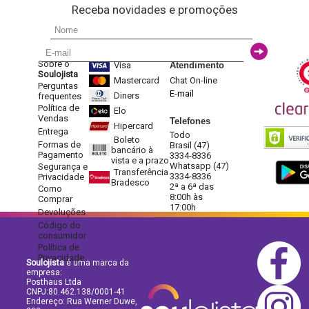
Receba novidades e promoções
Sobre o
Visa
Atendimento
Soulojista
Mastercard
Chat On-line
Perguntas
E-mail
Diners
frequentes
Política de
Elo
Vendas
Telefones
Hipercard
Entrega
Todo
Boleto
Formas de
Brasil (47)
bancário à
Pagamento
3334-8336
vista e a prazo
Whatsapp (47)
Segurança e
Transferência
3334-8336
Privacidade
Bradesco
2ª a 6ª das
Como
8:00h às
Comprar
17:00h
Devoluções
Código do
consumidor
Política de
Privacidade
Soulojista
é uma marca da
empresa:
Posthaus Ltda
CNPJ:80.462.138/0001-41
Endereço: Rua Werner Duwe,