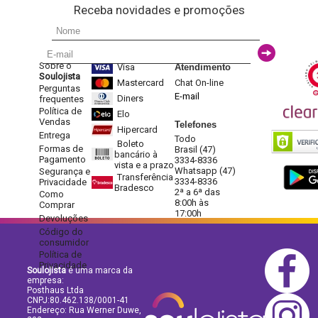
Receba novidades e promoções
Sobre o
Visa
Atendimento
Soulojista
Mastercard
Chat On-line
Perguntas
E-mail
Diners
frequentes
Política de
Elo
Vendas
Telefones
Hipercard
Entrega
Todo
Boleto
Formas de
Brasil (47)
bancário à
Pagamento
3334-8336
vista e a prazo
Whatsapp (47)
Segurança e
Transferência
3334-8336
Privacidade
Bradesco
2ª a 6ª das
Como
8:00h às
Comprar
17:00h
Devoluções
Código do
consumidor
Política de
Privacidade
Soulojista
é uma marca da
empresa:
Posthaus Ltda
CNPJ:80.462.138/0001-41
Endereço: Rua Werner Duwe,