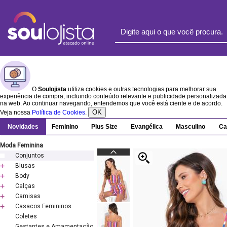
O
Soulojista
utiliza cookies e outras tecnologias para melhorar sua
experiência de compra, incluindo conteúdo relevante e publicidade personalizada
na web. Ao continuar navegando, entendemos que você está ciente e de acordo.
OK
Veja nossa
Política de Cookies
.
Novidades
Feminino
Plus Size
Evangélica
Masculino
Ca
Moda Feminina
Conjuntos
Blusas
Body
Calças
Camisas
Casacos Femininos
Coletes
Gestantes e Amamentação