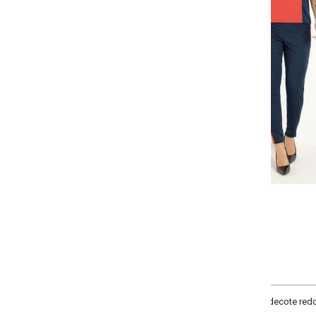
Selecione a quantidade para cada tamanho:
-
-
+
+
P
M
G
GG
COMPRAR
ecote redondo, manga curta e recorte frontal. Calça confort com elástico no 