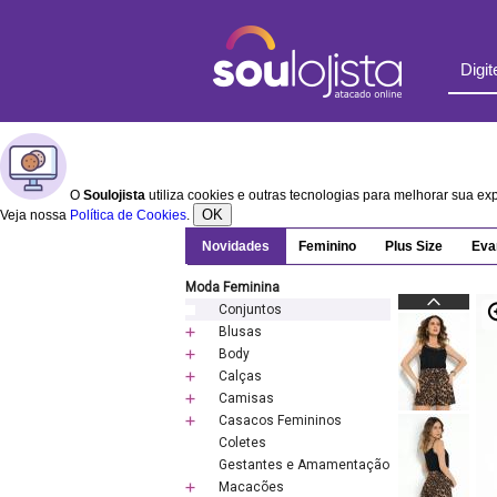
O
Soulojista
utiliza cookies e outras tecnologias para melhorar sua e
OK
Veja nossa
Política de Cookies
.
Novidades
Feminino
Plus Size
Eva
Moda Feminina
Conjuntos
Blusas
Body
Calças
Camisas
Casacos Femininos
Coletes
Gestantes e Amamentação
Macacões