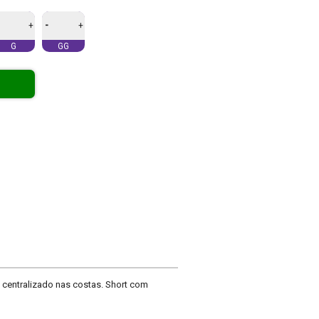
-
+
+
G
GG
 centralizado nas costas. Short com