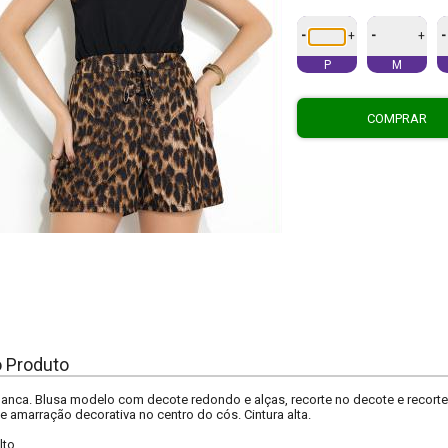
-
-
-
+
+
P
M
COMPRAR
o Produto
anca. Blusa modelo com decote redondo e alças, recorte no decote e recorte
 e amarração decorativa no centro do cós. Cintura alta.
lto