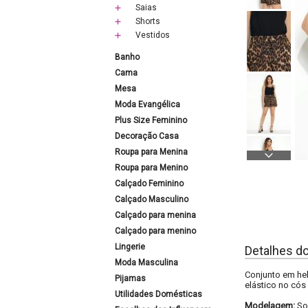
Saias
Shorts
Vestidos
Banho
Cama
Mesa
Moda Evangélica
Plus Size Feminino
Decoração Casa
Roupa para Menina
Roupa para Menino
Calçado Feminino
Calçado Masculino
Calçado para menina
Calçado para menino
Lingerie
Detalhes d
Moda Masculina
Conjunto em hel
Pijamas
elástico no cós
Utilidades Domésticas
Modelagem:
So