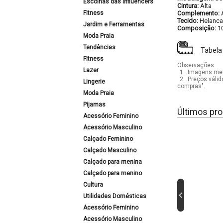
Escolhas das Influencers
Cintura:
Alta
Fitness
Complemento:
Tecido:
Helanca
Jardim e Ferramentas
Composição:
1
Moda Praia
Tendências
Tabela
Fitness
Observações:
Lazer
1.
Imagens mera
2.
Preços válid
Lingerie
compras".
Moda Praia
Pijamas
Últimos pro
Acessório Feminino
Acessório Masculino
Calçado Feminino
Calçado Masculino
Calçado para menina
Calçado para menino
Cultura
Utilidades Domésticas
Acessório Feminino
Acessório Masculino