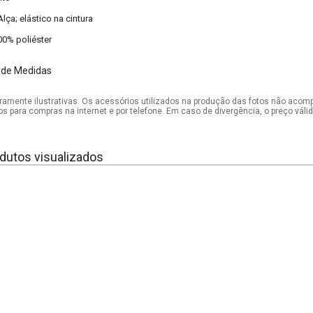
Alça; elástico na cintura
00% poliéster
 de Medidas
mente ilustrativas. Os acessórios utilizados na produção das fotos não acom
os para compras na internet e por telefone. Em caso de divergência, o preço vál
dutos visualizados