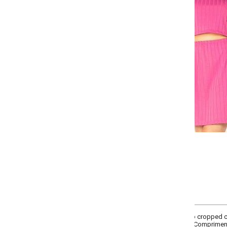
-
-
-
-
+
+
+
P
M
G
GG
COMPRAR
 cropped com decote redondo, sem mangas e recorte centro costas e saia co
. Comprimento curto.