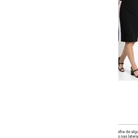
-
-
-
-
+
+
+
P
M
G
GG
COMPRAR
lha de algodão. Blusa com decote redondo, manga curta e recortes contrasta
s nas laterais e recorte central nas costas. Cintura alta. Comprimento midi