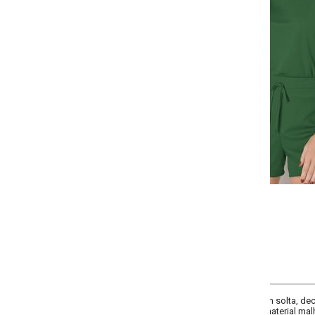
-
-
-
-
+
+
+
P
M
G
GG
COMPRAR
m solta, decote frente redondo, comprimento da manga curta, complementos el
aterial malha de poliéster.