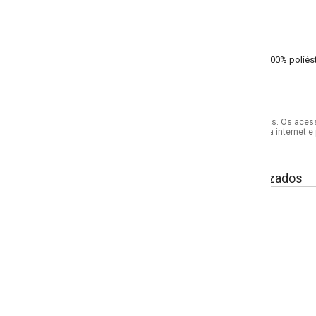
00% poliéster helanca - meia malha
s. Os acessórios utilizados na produção das fotos não acompanham o produto.
internet e por telefone. Em caso de divergência, o preço válido será sempre aq
izados