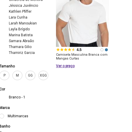
Jéssica Juvêncio
Kathlen Pfiffer
Lara Cunha
Larah Manoukian
Layla Brígido
Marina Batista
Samara Abraão
Thamara Gilio
4.5
Thamiriz Garcia
Camiseta Masculina Branca com
Mangas Curtas
Ver o preço
Tamanho
P
M
GG
XGG
Cor
Branco - 1
Marca
Multimarcas
Banho