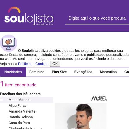
O
Soulojista
utiliza cookies e outras tecnologias para melhorar sua
experiência de compra, incluindo conteúdo relevante e publicidade personalizada
na web. Ao continuar navegando, entendemos que você está ciente e de acordo.
OK
Veja nossa
Política de Cookies
.
Novidades
Feminino
Plus Size
Evangélica
Masculino
Ca
1
item encontrado
Escolhas das Influencers
Manu Macedo
Alice Paiva
Amanda Valente
Camila Bolinha
Casa da Pam
Cinderela de Mentira