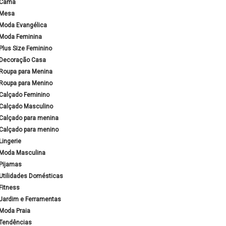
Cama
Mesa
Moda Evangélica
Moda Feminina
Plus Size Feminino
Decoração Casa
Roupa para Menina
Roupa para Menino
Calçado Feminino
Calçado Masculino
Calçado para menina
Calçado para menino
Lingerie
Moda Masculina
Pijamas
Utilidades Domésticas
Fitness
Jardim e Ferramentas
Moda Praia
Tendências