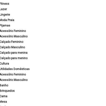
Fitness
Lazer
Lingerie
Moda Praia
Pijamas
Acessório Feminino
Acessório Masculino
Calçado Feminino
Calçado Masculino
Calçado para menina
Calçado para menino
Cultura
Utilidades Domésticas
Acessório Feminino
Acessório Masculino
Banho
Brinquedos
Cama
Mesa