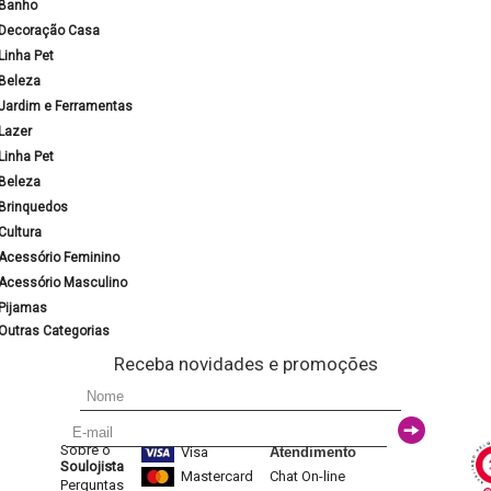
Banho
Decoração Casa
Linha Pet
Beleza
Jardim e Ferramentas
Lazer
Linha Pet
Beleza
Brinquedos
Cultura
Acessório Feminino
Acessório Masculino
Pijamas
Outras Categorias
Receba novidades e promoções
Sobre o
Visa
Atendimento
Soulojista
Mastercard
Chat On-line
Perguntas