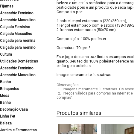
beleza e um estilo romântico para a decoraç
Pijamas
praticidade pois é um produto que seca rápi
Composto por:
Acessório Feminino
Acessório Masculino
1 sobre lençol estampado (220x250 cm),
1 lençol estampado com elástico (138x188x
Calçado Feminino
2 fronhas estampadas (50x70 cm).
Calçado Masculino
Composição: 100% poliéster.
Calçado para menina
Calçado para menino
Gramatura: 70 g/m².
Cultura
Este jogo de cama traz lindas estampas excl
quarto. Seu tecido 100% poliéster oferece m
Utilidades Domésticas
e não gera bolinhas.
Acessório Feminino
Imagens meramente ilustrativas.
Acessório Masculino
Banho
Observações:
Brinquedos
1.
Imagens meramente ilustrativas. Os acess
2.
Preços válidos para compras na internet e 
Mesa
compras".
Banho
Decoração Casa
Produtos similares
Linha Pet
Beleza
Jardim e Ferramentas