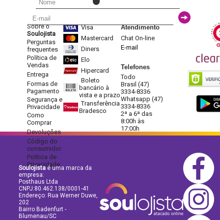
Sobre o
Visa
Atendimento
Soulojista
Mastercard
Chat On-line
Perguntas
E-mail
Diners
frequentes
Política de
Elo
Vendas
Telefones
Hipercard
Entrega
Todo
Boleto
Formas de
Brasil (47)
bancário à
Pagamento
3334-8336
vista e a prazo
Whatsapp (47)
Segurança e
Transferência
3334-8336
Privacidade
Bradesco
2ª a 6ª das
Como
8:00h às
Comprar
17:00h
Devoluções
Código do
consumidor
Política de
Privacidade
Soulojista
é uma marca da
empresa:
Posthaus Ltda
CNPJ:80.462.138/0001-41
Endereço: Rua Werner Duwe,
202
Bairro Badenfurt -
Blumenau/SC