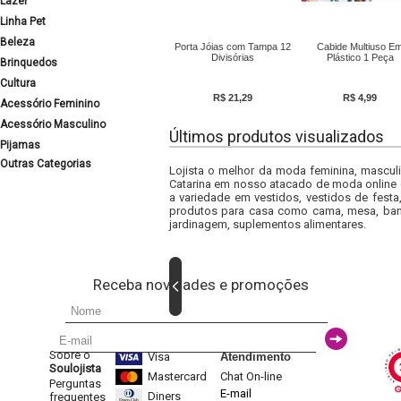
Lazer
Linha Pet
Beleza
Porta Jóias com Tampa 12
Cabide Multiuso E
Divisórias
Plástico 1 Peça
Brinquedos
Cultura
R$ 21,29
R$ 4,99
Acessório Feminino
Acessório Masculino
Últimos produtos visualizados
Pijamas
Outras Categorias
Lojista o melhor da moda feminina, masculi
Catarina em nosso atacado de moda online e
a variedade em vestidos, vestidos de fest
produtos para casa como cama, mesa, banh
jardinagem, suplementos alimentares.
Receba novidades e promoções
Sobre o
Visa
Atendimento
Soulojista
Mastercard
Chat On-line
Perguntas
E-mail
Diners
frequentes