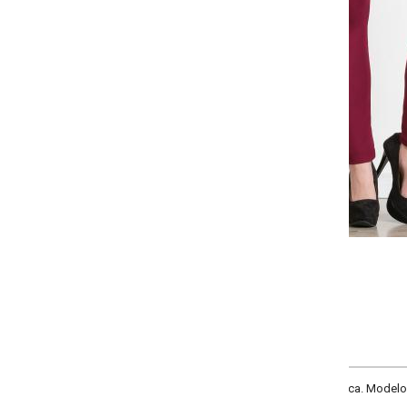
Selecione a quantidade para cada tamanho:
-
-
+
+
P
M
G
GG
COMPRAR
. Modelo com elástico no cós, braguilha decorativa e bolsos traseiros funci