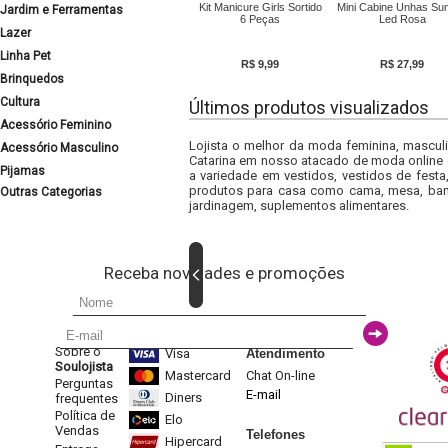
Kit Manicure Girls Sortido
Mini Cabine Unhas Su
Jardim e Ferramentas
6 Peças
Led Rosa
Lazer
Linha Pet
R$ 9,99
R$ 27,99
Brinquedos
Cultura
Últimos produtos visualizados
Acessório Feminino
Lojista o melhor da moda feminina, masculi
Acessório Masculino
Catarina em nosso atacado de moda online e
Pijamas
a variedade em vestidos, vestidos de fest
produtos para casa como cama, mesa, banh
Outras Categorias
jardinagem, suplementos alimentares.
Receba novidades e promoções
Sobre o
Visa
Atendimento
Soulojista
Mastercard
Chat On-line
Perguntas
E-mail
Diners
frequentes
Política de
Elo
Vendas
Telefones
Hipercard