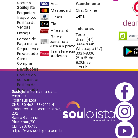
Sobre o
Visa
Atendimento
Soulojista
Mastercard
Chat On-line
Perguntas
E-mail
Diners
frequentes
Política de
Elo
Vendas
Telefones
Hipercard
Entrega
Todo
Boleto
Formas de
Brasil (47)
bancário à
Pagamento
3334-8336
vista e a prazo
Whatsapp (47)
Segurança e
Transferência
3334-8336
Privacidade
Bradesco
2ª a 6ª das
Como
8:00h às
Comprar
17:00h
Devoluções
Código do
consumidor
Política de
Privacidade
Soulojista
é uma marca da
empresa:
Posthaus Ltda
CNPJ:80.462.138/0001-41
Endereço: Rua Werner Duwe,
202
Bairro Badenfurt -
Blumenau/SC
CEP 89070-700
https://www.soulojista.com.br