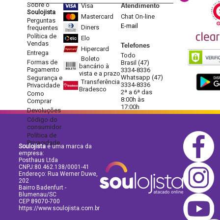
Sobre o
Visa
Atendimento
Soulojista
Mastercard
Chat On-line
Perguntas
E-mail
Diners
frequentes
Política de
Elo
Vendas
Telefones
Hipercard
Entrega
Todo
Boleto
Formas de
Brasil (47)
bancário à
Pagamento
3334-8336
vista e a prazo
Whatsapp (47)
Segurança e
Transferência
3334-8336
Privacidade
Bradesco
2ª a 6ª das
Como
8:00h às
Comprar
17:00h
Devoluções
Código do
consumidor
Política de
Privacidade
Soulojista
é uma marca da
empresa:
Posthaus Ltda
CNPJ:80.462.138/0001-41
Endereço: Rua Werner Duwe,
202
Bairro Badenfurt -
Blumenau/SC
CEP 89070-700
https://www.soulojista.com.br