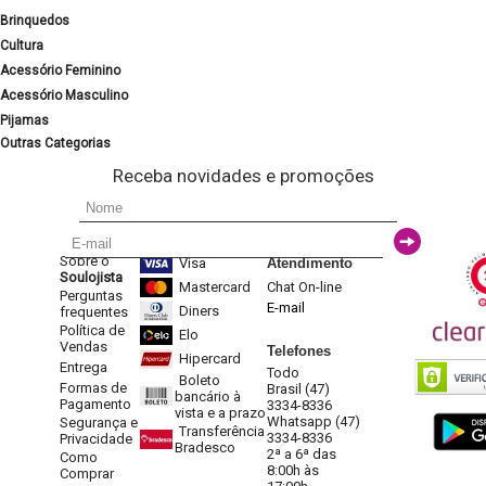
Brinquedos
Cultura
Acessório Feminino
Acessório Masculino
Pijamas
Outras Categorias
Receba novidades e promoções
Sobre o
Visa
Atendimento
Soulojista
Mastercard
Chat On-line
Perguntas
E-mail
Diners
frequentes
Política de
Elo
Vendas
Telefones
Hipercard
Entrega
Todo
Boleto
Formas de
Brasil (47)
bancário à
Pagamento
3334-8336
vista e a prazo
Whatsapp (47)
Segurança e
Transferência
3334-8336
Privacidade
Bradesco
2ª a 6ª das
Como
8:00h às
Comprar