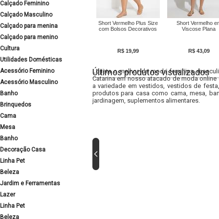
Calçado Feminino
Calçado Masculino
Short Vermelho Plus Size
Short Vermelho e
Calçado para menina
com Bolsos Decorativos
Viscose Plana
Calçado para menino
Cultura
R$ 19,99
R$ 43,09
Utilidades Domésticas
Últimos produtos visualizados
Acessório Feminino
Lojista o melhor da moda feminina, masculi
Catarina em nosso atacado de moda online e
Acessório Masculino
a variedade em vestidos, vestidos de fest
produtos para casa como cama, mesa, banh
Banho
jardinagem, suplementos alimentares.
Brinquedos
Cama
Mesa
Banho
Decoração Casa
Linha Pet
Beleza
Jardim e Ferramentas
Lazer
Linha Pet
Beleza