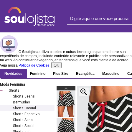
O
Soulojista
utiliza cookies e outras tecnologias para melhorar sua
experiência de compra, incluindo conteúdo relevante e publicidade personalizada
na web. Ao continuar navegando, entendemos que você está ciente e de acordo.
OK
Veja nossa
Política de Cookies
.
Novidades
Feminino
Plus Size
Evangélica
Masculino
Ca
Moda Feminina
Shorts
Shorts Jeans
Bermudas
Shorts Casual
Shorts Esportivo
Shorts Sarja
Shorts Social
Shorts-saia