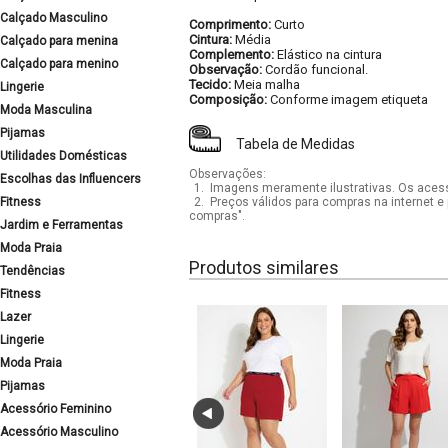
Calçado Masculino
Comprimento:
Curto
Cintura:
Média
Calçado para menina
Complemento:
Elástico na cintura
Calçado para menino
Observação:
Cordão funcional.
Tecido:
Meia malha
Lingerie
Composição:
Conforme imagem etiqueta
Moda Masculina
Pijamas
Tabela de Medidas
Utilidades Domésticas
Observações:
Escolhas das Influencers
1.
Imagens meramente ilustrativas. Os acess
Fitness
2.
Preços válidos para compras na internet e 
compras".
Jardim e Ferramentas
Moda Praia
Produtos similares
Tendências
Fitness
Lazer
Lingerie
Moda Praia
Pijamas
Acessório Feminino
Acessório Masculino